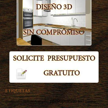
ETIQUETAS
presupuesto
presupuestos
MÁLAGA
pérgolas
Teka
ventanas