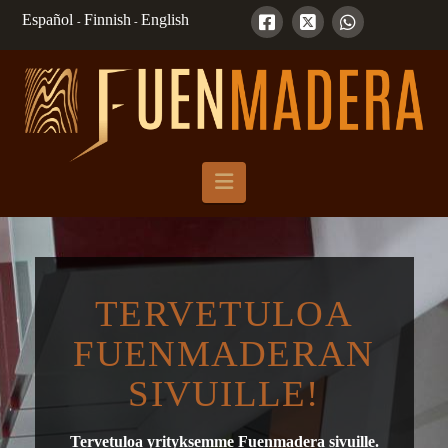
Español
Finnish
English
-
-
Navigation
TERVETULOA
FUENMADERAN
SIVUILLE!
Tervetuloa yrityksemme Fuenmadera sivuille.