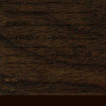
puertas
FUENGIROLA
Balay
muebles
corredera
silestone
reformas
electrodomésticos
Whirlpool
contacto
balconeras
gratuito
granito
celosías
encimeras
Fagor
profesional
palilleria
exterior
diseño
entrada
Corberó
calidad
puertas blindadas
cajoneras
carpintero
serigrafiados
europeas
armarios
COCINAS
3D
FUENGIROLA
cocinas
cocina
COCINAS EN FUENGIROLA
madera
abatibles
vestidores
Lg
paso
BLOG