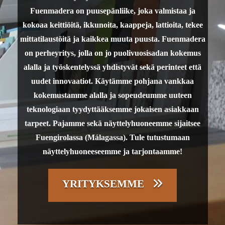
Fuenmadera on puusepänliike, joka valmistaa ja
kokoaa keittiöitä, ikkunoita, kaappeja, lattioita, tekee
mittatilaustöitä ja kaikkea muuta puusta. Fuenmadera
on perheyritys, jolla on jo puolivuosisadan kokemus
alalla ja työskentelyssä yhdistyvät sekä perinteet että
uudet innovaatiot. Käytämme pohjana vankkaa
kokemustamme alalla ja sopeudeumme uuteen
teknologiaan tyydyttääksemme jokaisen asiakkaan
tarpeet. Pajamme sekä näyttelyhuoneemme sijaitsee
Fuengirolassa (Málagassa). Tule tutustumaan
näyttelyhuoneeseemme ja tarjontaamme!
YRITYKSEMME