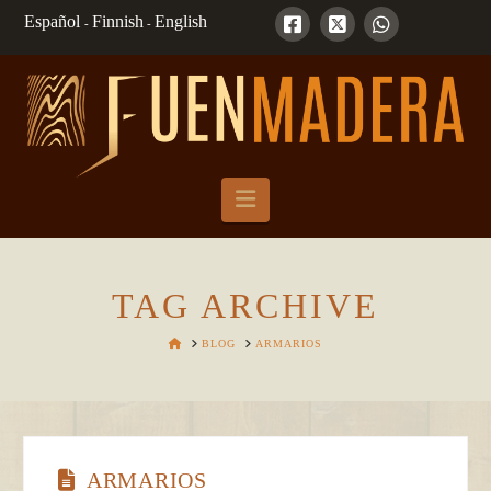
Español
Finnish
English
-
-
Navigation
TAG ARCHIVE
HOME
BLOG
ARMARIOS
ARMARIOS