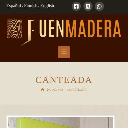
Español
Finnish
English
-
-
Navigation
CANTEADA
HOME
COCINAS
CANTEADA