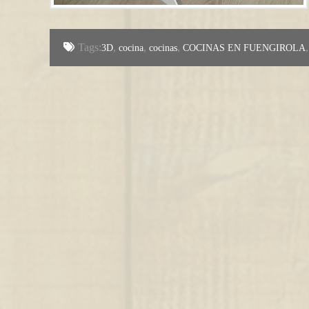
Tags:
,
,
,
3D
cocina
cocinas
COCINAS EN FUENGIROLA