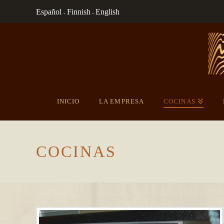
Español
Finnish
English
-
-
INICIO
LA EMPRESA
COCINAS
COCINAS