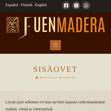
Español
Finnish
English
-
-
Navigation
SISÄOVET
HOME
SISÄTILAT
SISÄOVET
Löydä juuri sellainen ovi kun tarvitset laajasta valikoimastamme
malleja, värejä ja viimeistelyjä.