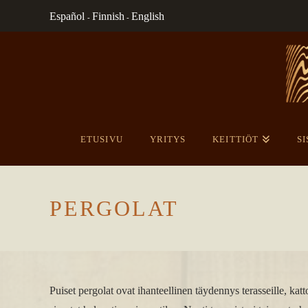
Español
Finnish
English
-
-
ETUSIVU
YRITYS
KEITTIÖT
SI
PERGOLAT
Puiset pergolat ovat ihanteellinen täydennys terasseille, kat