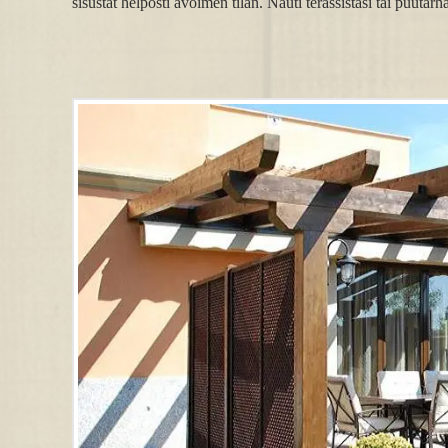
sisustat helposti avoimen tilan. Nauti terassistasi tai puutar