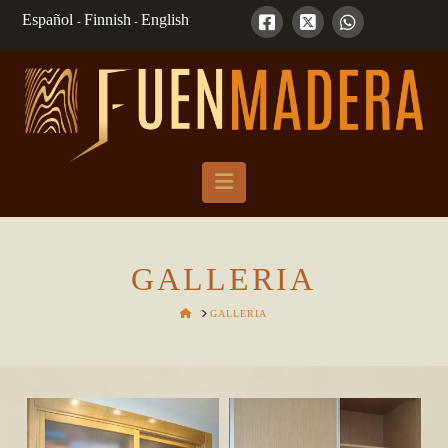
Español
Finnish
English
-
-
Navigation
GALLERIA
HOME
GALLERIA