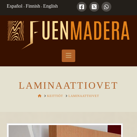
Español
Finnish
English
-
-
Navigation
LAMINAATTIOVET
HOME
KEITTIÖT
LAMINAATTIOVET