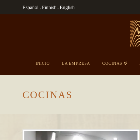
Español
Finnish
English
-
-
INICIO
LA EMPRESA
COCINAS
COCINAS