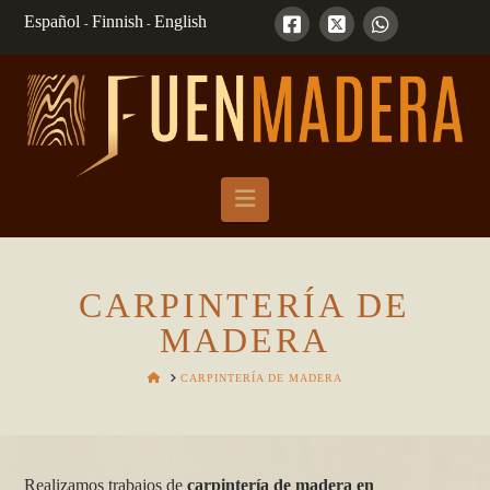
Español
Finnish
English
-
-
Navigation
CARPINTERÍA DE
MADERA
HOME
CARPINTERÍA DE MADERA
Realizamos trabajos de
carpintería de madera en