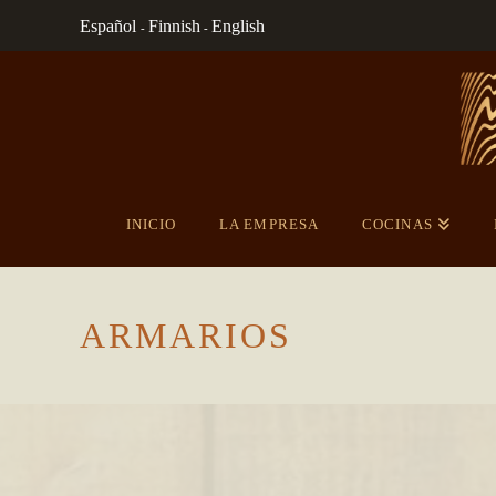
Español
Finnish
English
-
-
INICIO
LA EMPRESA
COCINAS
ARMARIOS